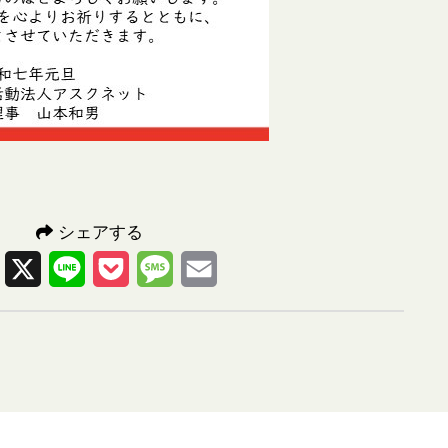
シェアする
Facebook
X
Line
Pocket
Message
Email