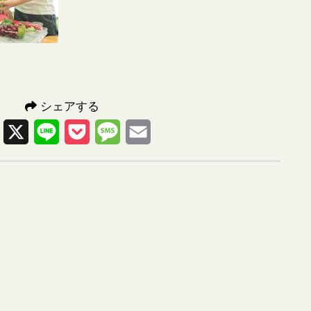
シェアする
Facebook
X
Line
Pocket
Message
Email