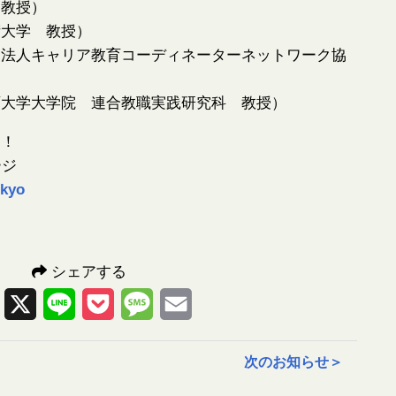
 教授）
術大学 教授）
団法人キャリア教育コーディネーターネットワーク協
育大学大学院 連合教職実践研究科 教授）
ら！
ージ
okyo
シェアする
Facebook
X
Line
Pocket
Message
Email
次のお知らせ
＞